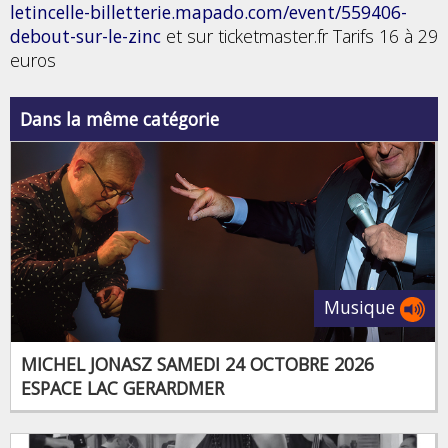
letincelle-billetterie.mapado.com/event/559406-
debout-sur-le-zinc
et sur ticketmaster.fr Tarifs 16 à 29
euros
Dans la même catégorie
Musique
MICHEL JONASZ SAMEDI 24 OCTOBRE 2026
ESPACE LAC GERARDMER